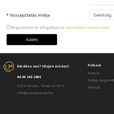
Visszajuttatás módja
Megismertem és elfogadtam az
adatvédelmi nyilatkozatot
Fiókom
Kérdése van? Hívjon minket!
Fiókom
06 30 245 2905
Eddigi megren
2220 Vecsés, Telepi út 35/A.
Hírlevél
info@smartpanda.hu