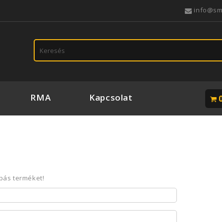
info@s
RMA
Kapcsolat
0
bás terméket!