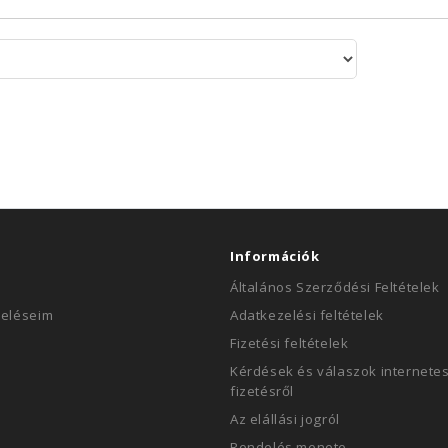
Információk
Általános Szerződési Feltételek
deléseim
Adatkezelési feltételek
Fizetési feltételek
Kérdések és válaszok internetes
fizetésről
Az elállási jogról
Rendelés menete