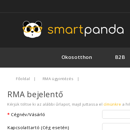
Okosotthon
B2B
Főoldal
RMA ügyintézés
RMA bejelentő
Kérjük töltse ki az alábbi űrlapot, majd juttassa el
címünkre
a hi
Cégnév/Vásárló
Kapcsolattartó (Cég esetén)