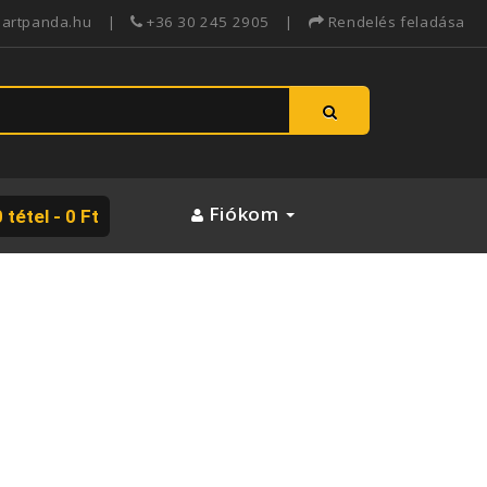
martpanda.hu |
+36 30 245 2905 |
Rendelés feladása
Fiókom
 tétel - 0 Ft