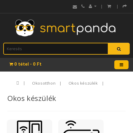
|
|
0 tétel - 0 Ft
Okosotthon
Okos készülék
Okos készülék