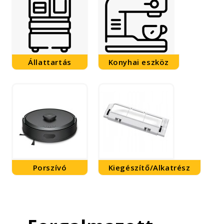
Állattartás
Konyhai eszköz
Porszívó
Kiegészítő/Alkatrész