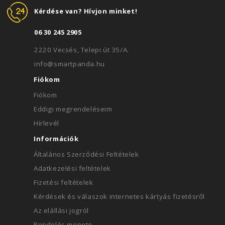
Kérdése van? Hívjon minket!
06 30 245 2905
2220 Vecsés, Telepi út 35/A.
info@smartpanda.hu
Fiókom
Fiókom
Eddigi megrendeléseim
Hírlevél
Információk
Általános Szerződési Feltételek
Adatkezelési feltételek
Fizetési feltételek
Kérdések és válaszok internetes kártyás fizetésről
Az elállási jogról
Rendelés menete