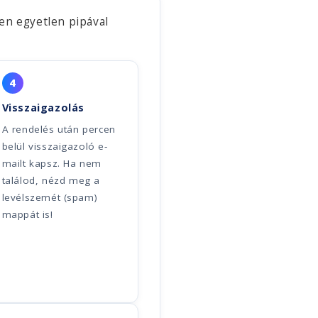
en egyetlen pipával
4
Visszaigazolás
A rendelés után percen
belül visszaigazoló e-
mailt kapsz. Ha nem
találod, nézd meg a
levélszemét (spam)
mappát is!