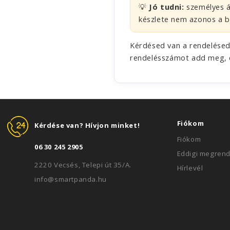
💡
Jó tudni:
személyes á
készlete nem azonos a bo
Kérdésed van a rendelésedr
rendelésszámot add meg, 
Fiókom
Kérdése van? Hívjon minket!
Fiókom
06 30 245 2905
Eddigi megren
2220 Vecsés, Telepi út 35/A.
Hírlevél
info@smartpanda.hu