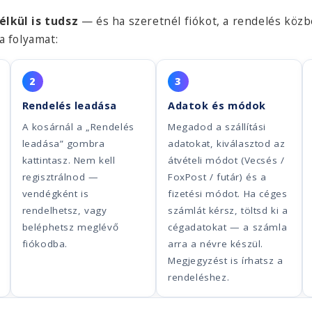
élkül is tudsz
— és ha szeretnél fiókot, a rendelés közb
 a folyamat:
2
3
Rendelés leadása
Adatok és módok
A kosárnál a „Rendelés
Megadod a szállítási
leadása” gombra
adatokat, kiválasztod az
kattintasz. Nem kell
átvételi módot (Vecsés /
regisztrálnod —
FoxPost / futár) és a
vendégként is
fizetési módot. Ha céges
rendelhetsz, vagy
számlát kérsz, töltsd ki a
beléphetsz meglévő
cégadatokat — a számla
fiókodba.
arra a névre készül.
Megjegyzést is írhatsz a
rendeléshez.