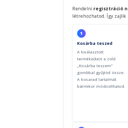
Rendelni
regisztráció n
létrehozhatod. Így zajlik
1
Kosárba teszed
A kiválasztott
terméke(ke)t a zöld
„Kosárba teszem”
gombbal gyűjtöd össze.
A kosarad tartalmát
bármikor módosíthatod.