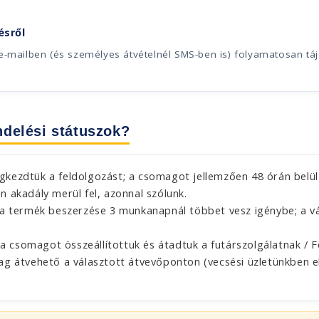
ésről
 e-mailben (és személyes átvételnél SMS-ben is) folyamatosan tá
ndelési státuszok?
ezdtük a feldolgozást; a csomagot jellemzően 48 órán belül 
n akadály merül fel, azonnal szólunk.
 termék beszerzése 3 munkanapnál többet vesz igénybe; a v
 csomagot összeállítottuk és átadtuk a futárszolgálatnak / 
 átvehető a választott átvevőponton (vecsési üzletünkben e