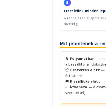
5
Értesítünk minden lép
A rendelésed állapotáról
átvételig.
Mit jelentenek a re
🔄
Folyamatban
— megk
a beszállítónál időközbe
📦
Beszerzés alatt
— a
értesítünk.
🚚
Kiszállítás alatt
— a
✅
Átvehető
— a csomag
szeretettel).