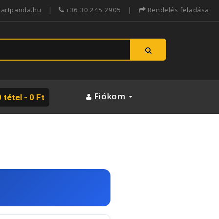
martpanda.hu |
+36 30 245 2905 |
Rendelés feladása
Fiókom
 tétel - 0 Ft