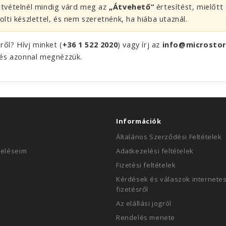
tvételnél mindig várd meg az
„Átvehető”
értesítést, mielőtt
lti készlettel, és nem szeretnénk, ha hiába utaznál.
ől? Hívj minket (
+36 1 522 2020
) vagy írj az
info@microstor
és azonnal megnézzük.
Információk
Általános Szerződési Feltételek
deléseim
Adatkezelési feltételek
Fizetési feltételek
Kérdések és válaszok internetes
fizetésről
Az elállási jogról
Rendelés menete