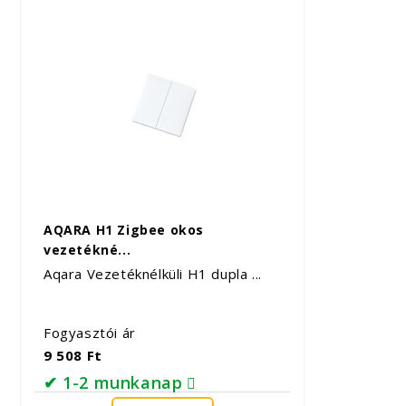
AQARA H1 Zigbee okos
vezetékné...
Aqara Vezetéknélküli H1 dupla ...
Fogyasztói ár
9 508 Ft
✔ 1-2 munkanap