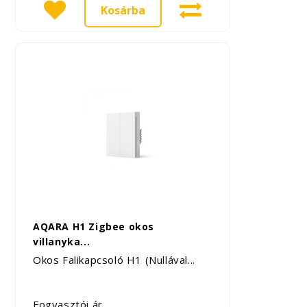
Kosárba
AQARA H1 Zigbee okos
villanyka...
Okos Falikapcsoló H1 (Nullával...
Fogyasztói ár