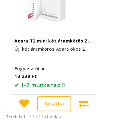
Aqara T2 mini két áramkörös Zi...
ÚJ, két áramkörös Aqara okos Z...
Fogyasztói ár
13 238 Ft
✔ 1-2 munkanap
Kosárba
Tételek: 1 - 21 / 21 (1 oldal)