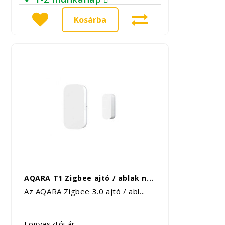
Kosárba
AQARA T1 Zigbee ajtó / ablak n...
Az AQARA Zigbee 3.0 ajtó / abl...
Fogyasztói ár