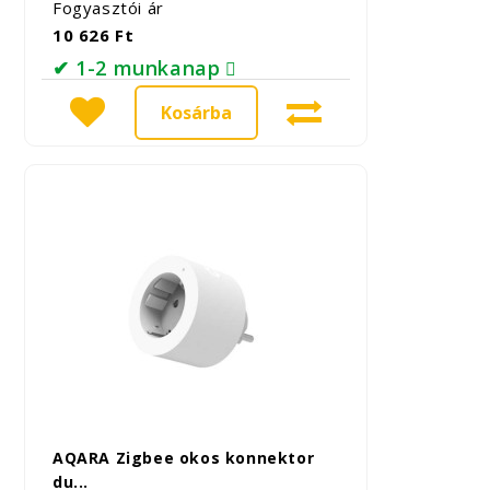
Fogyasztói ár
10 626 Ft
✔ 1-2 munkanap
Kosárba
AQARA Zigbee okos konnektor
du...