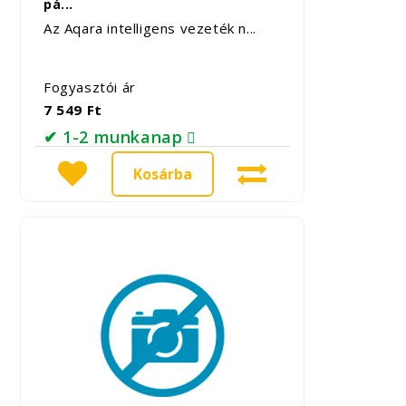
pá...
Az Aqara intelligens vezeték n...
Fogyasztói ár
7 549 Ft
✔ 1-2 munkanap
Kosárba