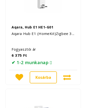
Aqara, Hub E1 HE1-G01
Aqara Hub E1 (HomeKit)Zigbee 3...
Fogyasztói ár
6 375 Ft
✔ 1-2 munkanap
Kosárba