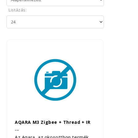
Listázás:
AQARA M3 Zigbee + Thread + IR
...
Az Aqara, az okosotthon termék...