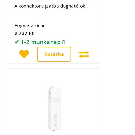
A konnektoraljzatba dugható ok...
Fogyasztói ár
9 737 Ft
✔ 1-2 munkanap
Kosárba