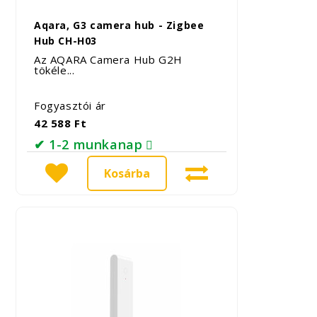
Aqara, G3 camera hub - Zigbee
Hub CH-H03
Az AQARA Camera Hub G2H
tökéle...
Fogyasztói ár
42 588 Ft
✔ 1-2 munkanap
Kosárba