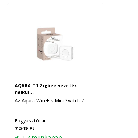
AQARA T1 Zigbee vezeték
nélkül...
Az Aqara Wirelss Mini Switch Z...
Fogyasztói ár
7 549 Ft
✔ 1-2 munkanap