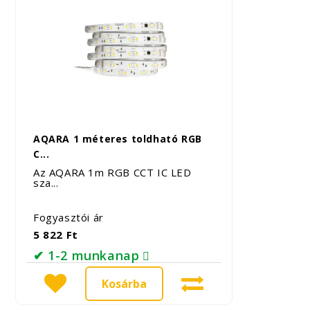
AQARA 1 méteres toldható RGB
C...
Az AQARA 1m RGB CCT IC LED
sza...
Fogyasztói ár
5 822 Ft
✔ 1-2 munkanap
Kosárba