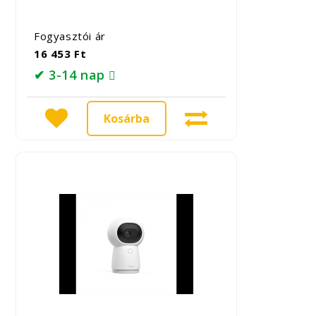
Fogyasztói ár
16 453 Ft
✔ 3-14 nap
Kosárba