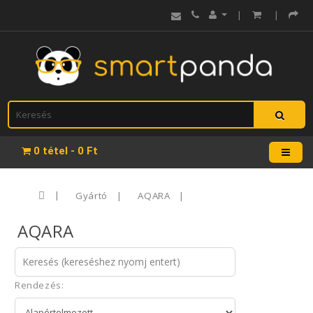
|
|
0 tétel - 0 Ft
Gyártó
AQARA
AQARA
Rendezés: