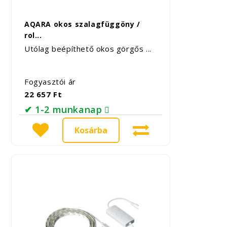
AQARA okos szalagfüggöny /
rol...
Utólag beépíthető okos görgős ...
Fogyasztói ár
22 657 Ft
✔ 1-2 munkanap
Kosárba