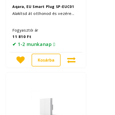
Aqara, EU Smart Plug SP-EUC01
Alakítsd át otthonod és vezére...
Fogyasztói ár
11 810 Ft
✔ 1-2 munkanap
Kosárba