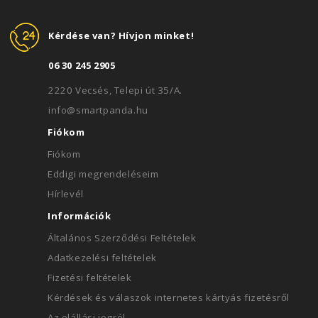
Kérdése van? Hívjon minket!
06 30 245 2905
2220 Vecsés, Telepi út 35/A.
info@smartpanda.hu
Fiókom
Fiókom
Eddigi megrendeléseim
Hírlevél
Információk
Általános Szerződési Feltételek
Adatkezelési feltételek
Fizetési feltételek
Kérdések és válaszok internetes kártyás fizetésről
Az elállási jogról