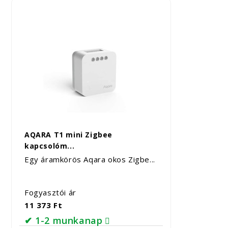
AQARA T1 mini Zigbee
kapcsolóm...
Egy áramkörös Aqara okos Zigbe...
Fogyasztói ár
11 373 Ft
✔ 1-2 munkanap