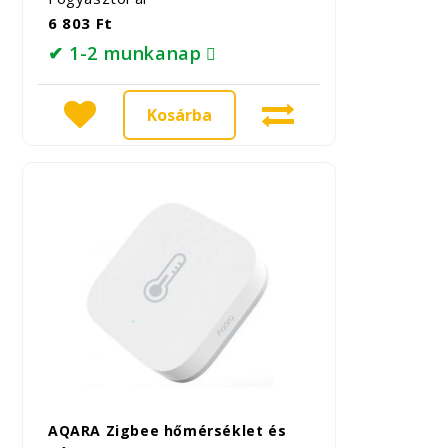
6 803 Ft
✔ 1-2 munkanap
Kosárba
AQARA Zigbee hőmérséklet és