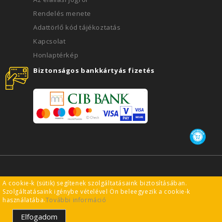
Rendelés menete
Adattörlő kód tájékoztatás
Kapcsolat
Honlaptérkép
Biztonságos bankkártyás fizetés
smartpanda.hu - DS ONLINE NETWORK Kft. © Minden jog
A cookie-k (sütik) segítenek szolgáltatásaink biztosításában.
fenntartva | 2021-2026
Szolgáltatásaink igénybe vételével Ön beleegyezik a cookie-k
használatába.
További információ
Elfogadom
Árukereső.hu