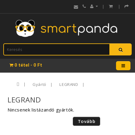
|
|
0 tétel - 0 Ft
Gyártó
LEGRAND
LEGRAND
Nincsenek listázandó gyártók.
Tovább