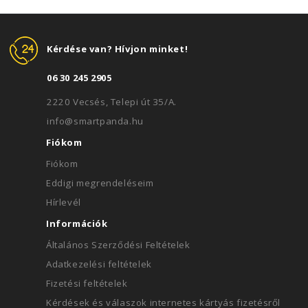
Kérdése van? Hívjon minket!
06 30 245 2905
2220 Vecsés, Telepi út 35/A.
info@smartpanda.hu
Fiókom
Fiókom
Eddigi megrendeléseim
Hírlevél
Információk
Általános Szerződési Feltételek
Adatkezelési feltételek
Fizetési feltételek
Kérdések és válaszok internetes kártyás fizetésről