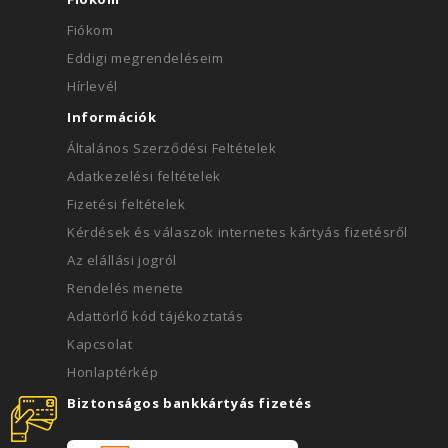
Fiókom
Eddigi megrendeléseim
Hírlevél
Információk
Általános Szerződési Feltételek
Adatkezelési feltételek
Fizetési feltételek
Kérdések és válaszok internetes kártyás fizetésről
Az elállási jogról
Rendelés menete
Adattörlő kód tájékoztatás
Kapcsolat
Honlaptérkép
Biztonságos bankkártyás fizetés