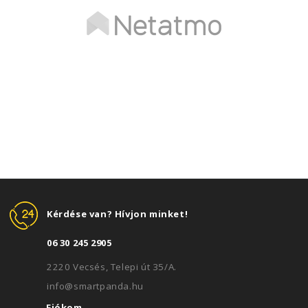
Kérdése van? Hívjon minket!
06 30 245 2905
2220 Vecsés, Telepi út 35/A.
info@smartpanda.hu
Fiókom