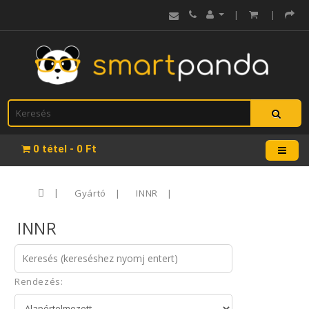
|
|
0 tétel - 0 Ft
Gyártó
INNR
INNR
Rendezés: