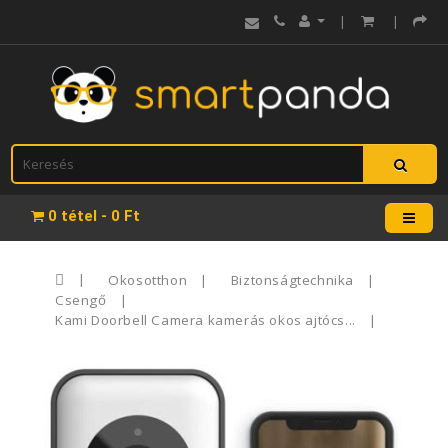
|
|
0 tétel - 0 Ft
Okosotthon
Biztonságtechnika
Csengő
Kami Doorbell Camera kamerás okos ajtócs...