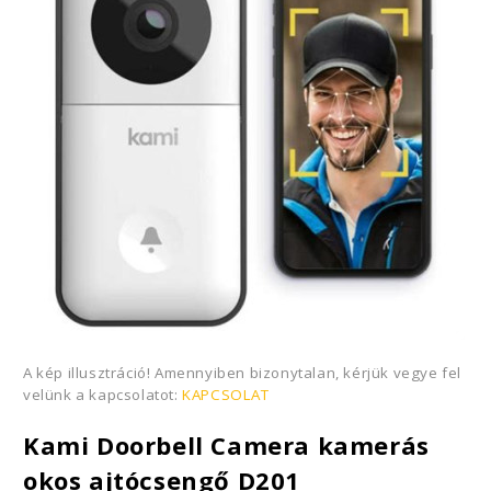
A kép illusztráció! Amennyiben bizonytalan, kérjük vegye fel
velünk a kapcsolatot:
KAPCSOLAT
Kami Doorbell Camera kamerás
okos ajtócsengő D201