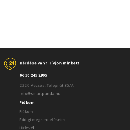
Kérdése van? Hívjon minket!
06 30 245 2905
2220 Vecsés, Telepi út 35/A.
info@smartpanda.hu
Fiókom
Fiókom
Eddigi megrendeléseim
Hírlevél