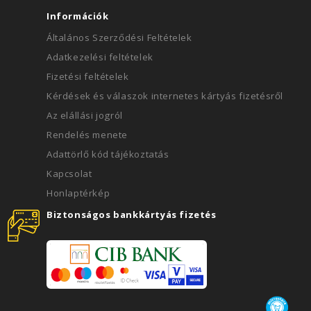
Információk
Általános Szerződési Feltételek
Adatkezelési feltételek
Fizetési feltételek
Kérdések és válaszok internetes kártyás fizetésről
Az elállási jogról
Rendelés menete
Adattörlő kód tájékoztatás
Kapcsolat
Honlaptérkép
Biztonságos bankkártyás fizetés