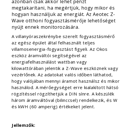
azonban csak akkor lehet pénzt
megtakarítani, ha megértjük, hogy mikor és
hogyan használjuk az energiát. Az Aeotec Z-
Wave otthoni fogyasztásmérője lehetőséget
nyújt ennek monitorozására.
A villanyóraszekrénybe szerelt fogyasztásmérő
az egész épület által felhasznált teljes
villamosenergia-fogyasztást figyeli. Az Okos
eszköz áramváltói segítségével az
energiafelhasználást wattban vagy
kilowattórában jelentik a Z-Wave eszköznek vagy
vezérlőnek. Az adatokat valós időben láthatod,
hogy valójában mennyi áramot használsz és mikor
használod. A mérőegységet erre kialakított hátsó
rögzítéssel rögzíthetjük a DIN sínre. A készülék
három áramváltóval (bilinccsel) rendelkezik, és W
és kWH (60 amperig) értékeket jelent.
Jellemzők: