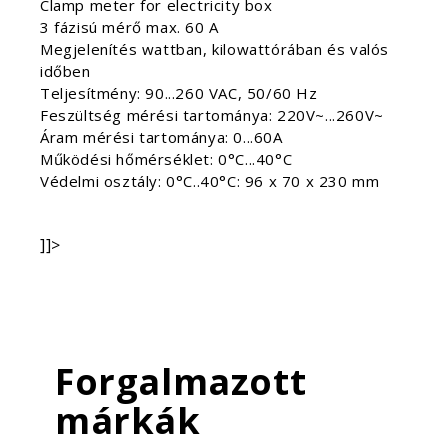
Clamp meter for electricity box
3 fázisú mérő max. 60 A
Megjelenítés wattban, kilowattórában és valós
időben
Teljesítmény: 90...260 VAC, 50/60 Hz
Feszültség mérési tartománya: 220V~...260V~
Áram mérési tartománya: 0...60A
Működési hőmérséklet: 0°C...40°C
Védelmi osztály: 0°C..40°C: 96 x 70 x 230 mm
]]>
Forgalmazott
márkák