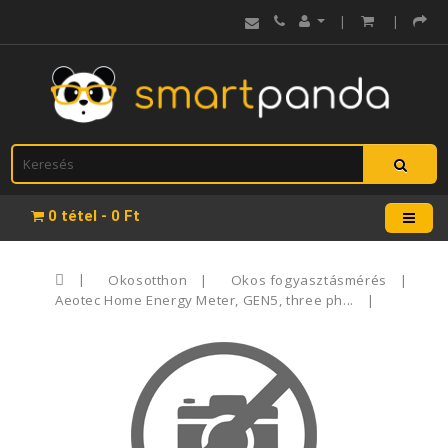
|
|
0 tétel - 0 Ft
Okosotthon
Okos fogyasztásmérés
Aeotec Home Energy Meter, GEN5, three ph...