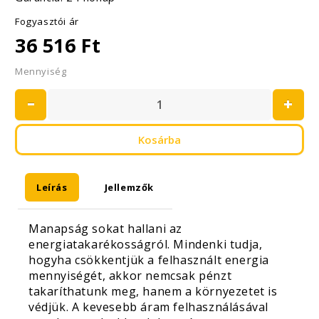
Fogyasztói ár
36 516 Ft
Mennyiség
Kosárba
Leírás
Jellemzők
Manapság sokat hallani az
energiatakarékosságról. Mindenki tudja,
hogyha csökkentjük a felhasznált energia
mennyiségét, akkor nemcsak pénzt
takaríthatunk meg, hanem a környezetet is
védjük. A kevesebb áram felhasználásával