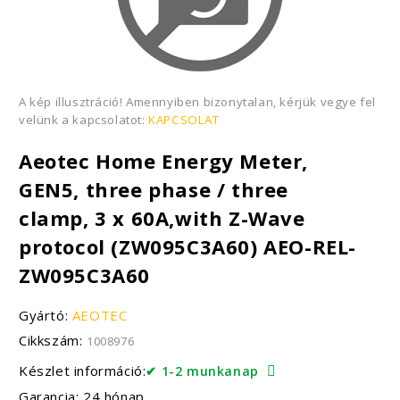
A kép illusztráció! Amennyiben bizonytalan, kérjük vegye fel
velünk a kapcsolatot:
KAPCSOLAT
Aeotec Home Energy Meter,
GEN5, three phase / three
clamp, 3 x 60A,with Z-Wave
protocol (ZW095C3A60) AEO-REL-
ZW095C3A60
Gyártó:
AEOTEC
Cikkszám:
1008976
Készlet információ:
✔ 1-2 munkanap
Garancia: 24 hónap