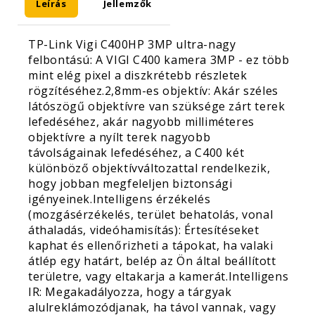
Leírás
Jellemzők
TP-Link Vigi C400HP 3MP ultra-nagy
felbontású: A VIGI C400 kamera 3MP - ez több
mint elég pixel a diszkrétebb részletek
rögzítéséhez.2,8mm-es objektív: Akár széles
látószögű objektívre van szüksége zárt terek
lefedéséhez, akár nagyobb milliméteres
objektívre a nyílt terek nagyobb
távolságainak lefedéséhez, a C400 két
különböző objektívváltozattal rendelkezik,
hogy jobban megfeleljen biztonsági
igényeinek.Intelligens érzékelés
(mozgásérzékelés, terület behatolás, vonal
áthaladás, videóhamisítás): Értesítéseket
kaphat és ellenőrizheti a tápokat, ha valaki
átlép egy határt, belép az Ön által beállított
területre, vagy eltakarja a kamerát.Intelligens
IR: Megakadályozza, hogy a tárgyak
alulreklámozódjanak, ha távol vannak, vagy