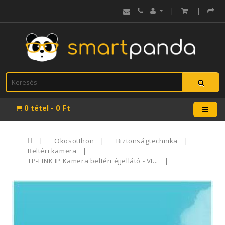
|
|
0 tétel - 0 Ft
Okosotthon
Biztonságtechnika
Beltéri kamera
TP-LINK IP Kamera beltéri éjjellátó - VI...