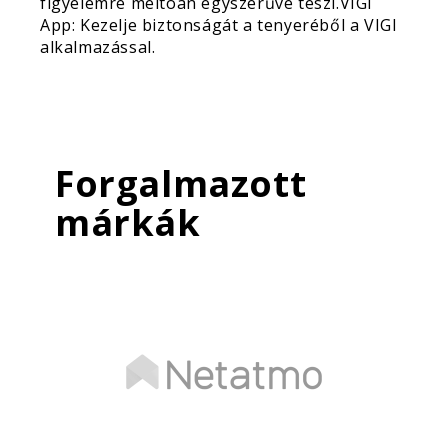
figyelemre méltóan egyszerűvé teszi.VIGI
App: Kezelje biztonságát a tenyeréből a VIGI
alkalmazással.
Forgalmazott
márkák