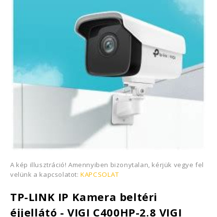
A kép illusztráció! Amennyiben bizonytalan, kérjük vegye fel
velünk a kapcsolatot:
KAPCSOLAT
TP-LINK IP Kamera beltéri
éjjellátó - VIGI C400HP-2.8 VIGI