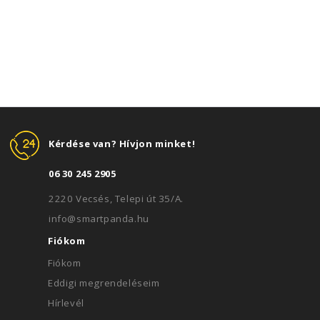
Kérdése van? Hívjon minket!
06 30 245 2905
2220 Vecsés, Telepi út 35/A.
info@smartpanda.hu
Fiókom
Fiókom
Eddigi megrendeléseim
Hírlevél