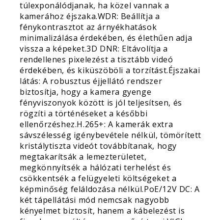
túlexponálódjanak, ha közel vannak a
kamerához éjszaka.WDR: Beállítja a
fénykontrasztot az árnyékhatások
minimalizálása érdekében, és élethűen adja
vissza a képeket.3D DNR: Eltávolítja a
rendellenes pixelezést a tisztább videó
érdekében, és kiküszöböli a torzítást.Éjszakai
látás: A robusztus éjjellátó rendszer
biztosítja, hogy a kamera gyenge
fényviszonyok között is jól teljesítsen, és
rögzíti a történéseket a későbbi
ellenőrzéshez.H.265+: A kamerák extra
sávszélesség igénybevétele nélkül, tömörített
kristálytiszta videót továbbítanak, hogy
megtakarítsák a lemezterületet,
megkönnyítsék a hálózati terhelést és
csökkentsék a felügyeleti költségeket a
képminőség feláldozása nélkül.PoE/12V DC: A
két tápellátási mód nemcsak nagyobb
kényelmet biztosít, hanem a kábelezést is