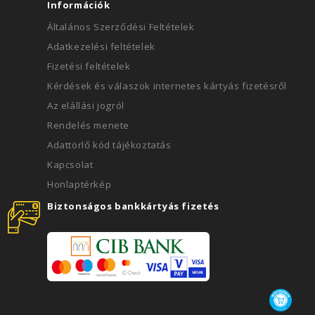
Információk
Általános Szerződési Feltételek
Adatkezelési feltételek
Fizetési feltételek
Kérdések és válaszok internetes kártyás fizetésről
Az elállási jogról
Rendelés menete
Adattörlő kód tájékoztatás
Kapcsolat
Honlaptérkép
Biztonságos bankkártyás fizetés